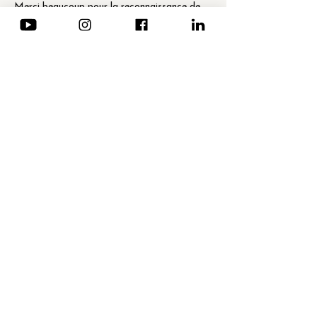
Merci beaucoup pour la reconnaissance de 
mon savoir-faire.
このイベントをシェア
ニュースレター登録 (仏・英のみ)
メールアドレス
*
送信