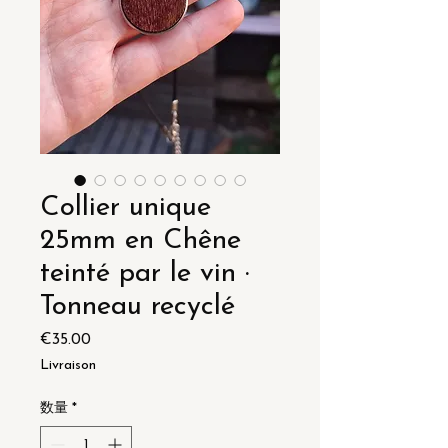
Collier unique
25mm en Chêne
teinté par le vin ·
Tonneau recyclé
€35.00
価
格
Livraison
数量
*