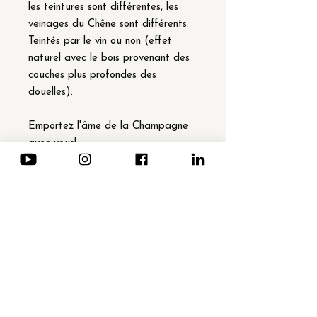
les teintures sont différentes, les
veinages du Chêne sont différents.
Teintés par le vin ou non (effet
naturel avec le bois provenant des
couches plus profondes des
douelles).
Emportez l'âme de la Champagne
avec vous!
✨🍾
Détails techniques :
. Pendentif unique de 25mm de
diamètre, teinté par le
vin provenant de la couche
supérieur des douelles de tonneau