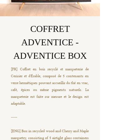
COFFRET
ADVENTICE -
ADVENTICE BOX
[FR] Coffret en bois recyclé et marqueterie de
Cerisier et d'Érable, composé de 5 contenants en
verre hermétiques pouvant accueillir du thé en vrac,
café, épices ou même pigments naturels. La
marqueterie est faite sur mesure et le design est
adaptable.
-----
[ENG] Box in recycled wood and Cherry and Maple
marquetry, consisting of 5 airtight glass containers