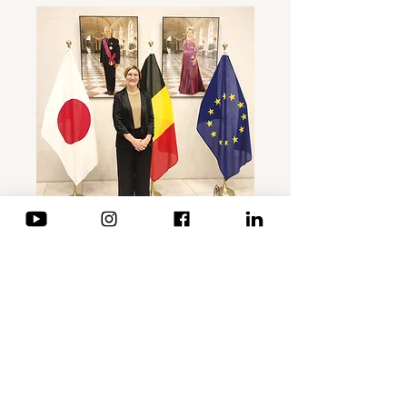
TOKYO · Exhibition at the
Embassador's House
Mon 08 Sept
More info
Details