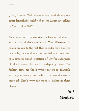
-----
[ENG] Unique Walnut wood lamp and sliding rice
paper lampshade, exhibited at the Livart art gallery
in Montreal in 2017.
As an anecdote, the wood of the base is not stained
and is part of the same board. The differences in
colour are due to the fact that in order for a bond to
be stable, the wood must be bonded to a thread and
to a counter-thread (rotation of 90° for each piece
of glued wood) for each overlapping piece. The
darkest parts are those where the wood channels
are perpendiculary cut, where the wood absorbs
more oil. That’s why the wood is darker in these
places.
2018
Montréal