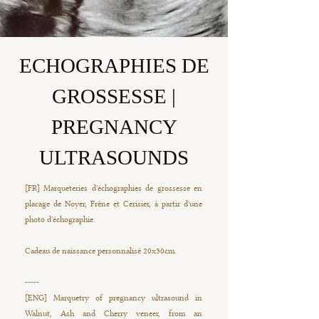
ECHOGRAPHIES DE
GROSSESSE |
PREGNANCY
ULTRASOUNDS
[FR] Marqueteries d'échographies de grossesse en
placage de Noyer, Frêne et Cerisier, à partir d'une
photo d'échographie.
Cadeau de naissance personnalisé 20x30cm.
-----
[ENG] Marquetry of pregnancy ultrasound in
Walnut, Ash and Cherry veneer, from an