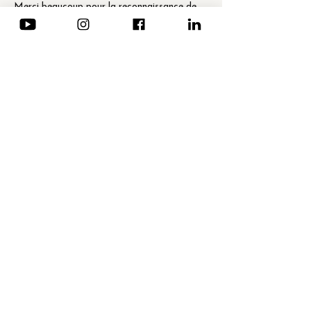
Merci beaucoup pour la reconnaissance de 
mon savoir-faire.
Share this event
NEWSLETTER · Subscription
Email
*
Send