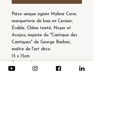
Pièce unique signée Mylène Cave,
marqueterie de bois en Cerisier,
Érable, Chêne teinté, Noyer et
Acajou, inspirée du "Cantique des
Cantiques" de George Barbier,
maître de l'art déco.
15 x 15cm
Finition à la cire
Attache murale
Support (âme) en bois recyclé
Réalisée à Bruxelles en mai 2025
NEWSLETTER · Subscription
Email
*