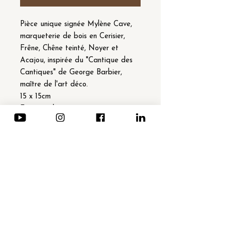
Pièce unique signée Mylène Cave,
marqueterie de bois en Cerisier,
Frêne, Chêne teinté, Noyer et
Acajou, inspirée du "Cantique des
Cantiques" de George Barbier,
maître de l'art déco.
15 x 15cm
Finition à la cire
Attache murale
Support (âme) en bois recyclé
Réalisée à Bruxelles en mai 2025
NEWSLETTER · Subscription
Email
*