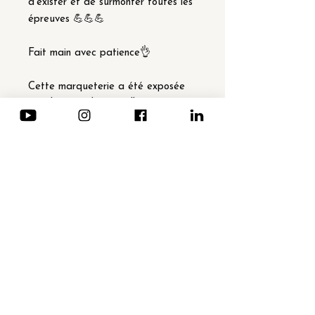
d’exister et de surmonter toutes les
épreuves 💪💪💪
Fait main avec patience👌
Cette marqueterie a été exposée
au Château de Versailles en 2023.
Erable et Wengé
Support en bois recyclé
32 x 32cm
2023
Informations complémentaires