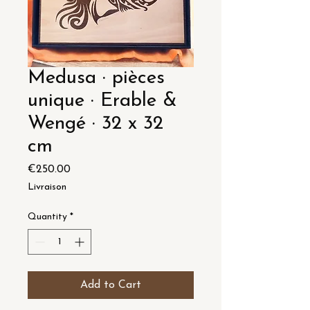
Medusa · pièces
unique · Erable &
Wengé · 32 x 32
cm
Price
€250.00
Livraison
Quantity
*
Add to Cart