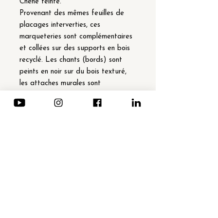
Chêne teinté.
Provenant des mêmes feuilles de
placages interverties, ces
marqueteries sont complémentaires
et collées sur des supports en bois
recyclé. Les chants (bords) sont
peints en noir sur du bois texturé,
les attaches murales sont
positionnées de telle sorte que l'on
peut choisir la direction de sa fleur
de vie (pointe vers le haut ou bord
plat vers le haut).
Détails techniques :
. Pièces uniques signées livrées avec
un certificat d'authenticité
. Support en bois recyclé texturé
. Techniques mixtes, finition à la cire
. 30 x 30cm
. 2021