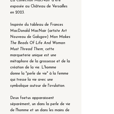
La
Collection MacNair
a été
exposée au Château de Versailles
en 2023.
Inspirée du tableau de Frances
MacDonald MacNair (artiste Art
Nouveau de Galsgow)
Man Makes
The Beads Of Life And Woman
Must Thread Them,
cette
marqueterie unique est une
métaphore de la grossesse et de la
création de la vie. L'homme
donne la "perle de vie" à la femme
qui tresse la vie avec une
symbolique autour de l'ovulation.
Deux foetus apparaissent
séparément, un dans la perle de vie
de l'homme et un dans les mains de