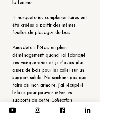
la femme.
4 marqueteries complémentaires ont
été créées à partir des mêmes
feuilles de placages de bois.
Anecdote : J'étais en plein
déménagement quand j'ai fabriqué
ces marqueteries et je n'avais plus
assez de bois pour les coller sur un
support solide. Ne sachant pas quoi
faire de mon armoire, j'ai récupéré
le bois pour pouvoir créer les
supports de cette
Collection
MacNair
de 16 marqueteries (4
complémentaires pour 4 tableaux
différents).
Détails techniques :