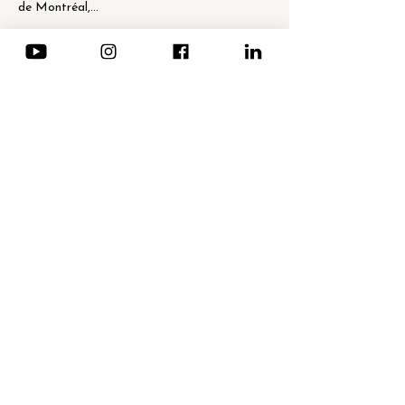
de Montréal,…
Afficher plus
Partager cet événement
Newsletter
Email
*
Envoyer