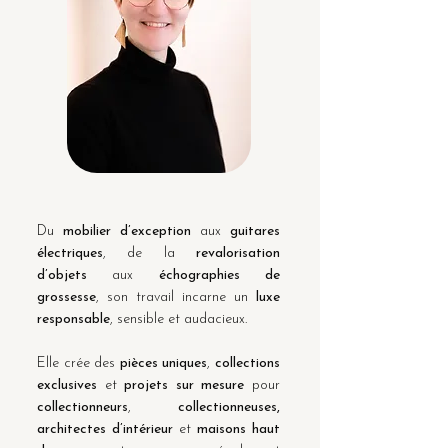
Du
mobilier d’exception
aux
guitares
électriques
, de la
revalorisation
d’objets
aux
échographies de
grossesse
, son travail incarne un
luxe
responsable
, sensible et audacieux.
Elle crée des
pièces uniques
,
collections
exclusives
et
projets sur mesure
pour
collectionneurs
,
collectionneuses,
architectes d’intérieur
et
maisons haut