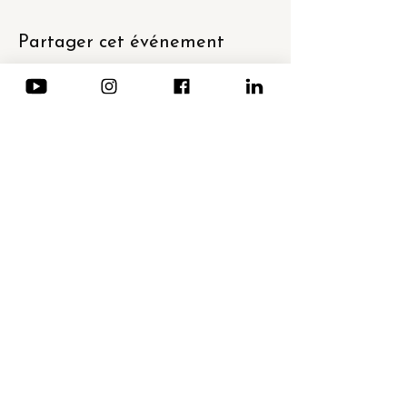
Partager cet événement
Newsletter
Email
*
Envoyer
© Tous droits réservés