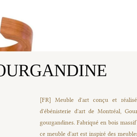
OURGANDINE
[FR] Meuble d'art conçu et réali
d'ébénisterie d'art de Montréal, Gou
gourgandines. Fabriqué en bois massif 
ce meuble d'art est inspiré des meub