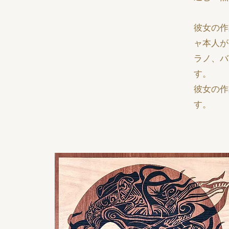
彼女の作
ャ本人が
ラノ、バ
す。
彼女の作
す。