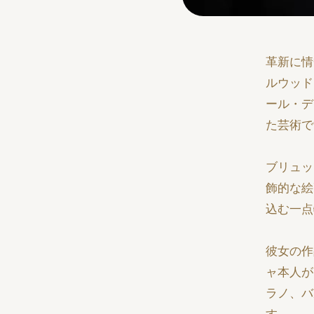
革新に情
ルウッド
ール・デ
た芸術で
ブリュッ
飾的な絵
込む一点
彼女の作
ャ本人が
ラノ、バ