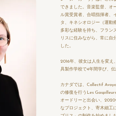
できました。音楽監督、オ
ル賞受賞者、合唱指揮者、
タ、キネシオロジー（運動
多彩な経験を持ち、フラン
リスに住みながら、常に自
した。
2016年、彼女は人生を変
具製作学校で4年間学び、
カナダでは、Collectif A
の修復を行うLes Gaspil
オードリーと出会い、202
なプロジェクト、寄木細工
ブリス」の制作を始めまし