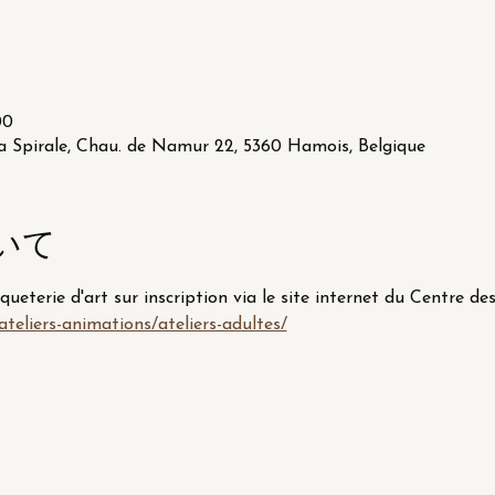
00
a Spirale, Chau. de Namur 22, 5360 Hamois, Belgique
いて
rqueterie d'art sur inscription via le site internet du Centre des
ateliers-animations/ateliers-adultes/