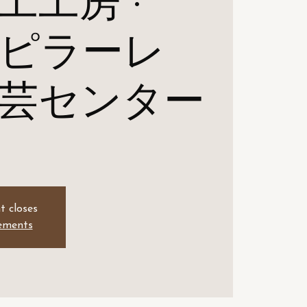
工工房 ·
ピラーレ
芸センター
t closes
nements