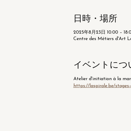
日時・場所
2025年8月23日 10:00 – 18:
Centre des Métiers d'Art L
イベントにつ
Atelier d'initiation à la ma
https://laspirale.be/stages-