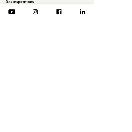
Ses inspirations…
さらに表示
このイベントをシェア
ニュースレター登録 (仏・英のみ)
メールアドレス
*
送信