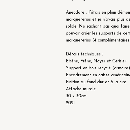
Anecdote : J'étais en plein démé
marqueteries et je n'avais plus as
solide. Ne sachant pas quoi faire
pouvoir créer les supports de ce
marqueteries (4 complémentaires 
Détails techniques :
Ebène, Frêne, Noyer et Cerisier
Support en bois recyclé (armoire
Encadrement en caisse américaine
Finition au fond dur et à la cire
Attache murale
30 x 30cm
2021