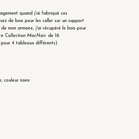
nagement quand j'ai fabriqué ces
sez de bois pour les coller sur un support
 de mon armoire, j'ai récupéré le bois pour
tte
Collection MacNair
de 16
pour 4 tableaux différents).
)
, couleur noire