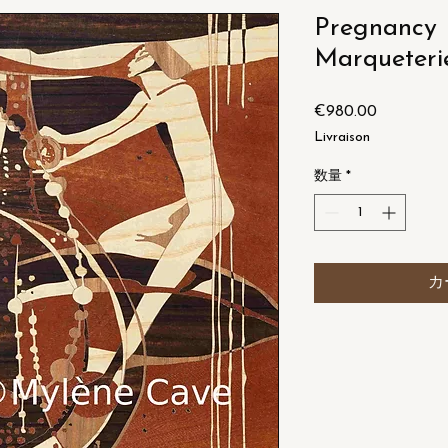
Pregnancy 
Marqueteri
€980.00
価
格
Livraison
数量
*
カ