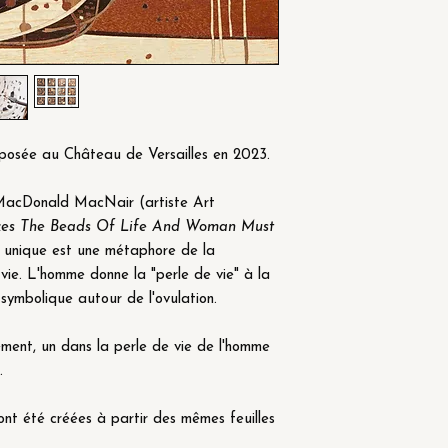
posée au Château de Versailles en 2023.
 MacDonald MacNair (artiste Art
s The Beads Of Life And Woman Must
 unique est une métaphore de la
 vie. L'homme donne la "perle de vie" à la
symbolique autour de l'ovulation.
ment, un dans la perle de vie de l'homme
.
nt été créées à partir des mêmes feuilles