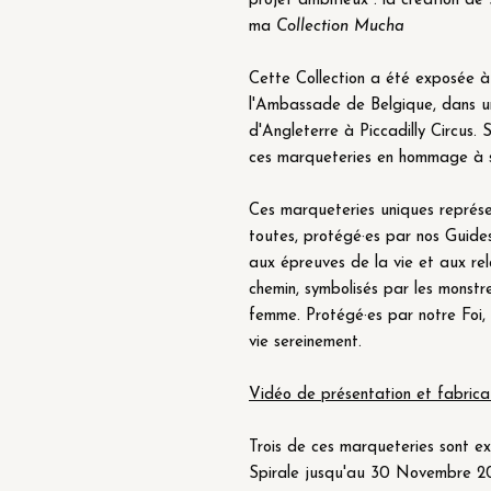
projet ambitieux : la création de
ma
Collection Mucha
Cette Collection a été exposée
l'Ambassade de Belgique, dans 
d'Angleterre à Piccadilly Circus.
ces marqueteries en hommage à so
Ces marqueteries uniques représen
toutes, protégé·es par nos Guide
aux épreuves de la vie et aux rel
chemin, symbolisés par les monstr
femme. Protégé·es par notre Foi,
vie sereinement.
Vidéo de présentation et fabrica
Trois de ces marqueteries sont e
Spirale jusqu'au 30 Novembre 2