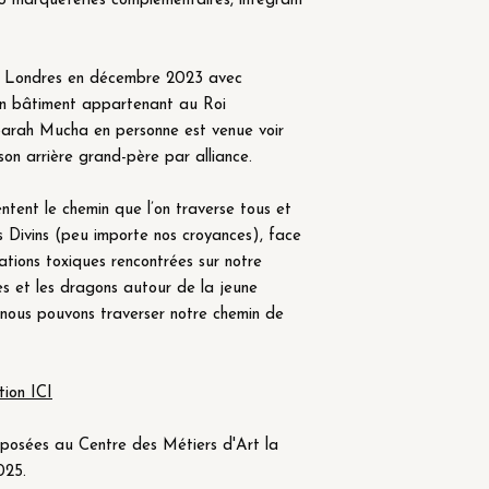
 5 marqueteries complémentaires, intégrant
 à Londres en décembre 2023 avec
un bâtiment appartenant au Roi
 Sarah Mucha en personne est venue voir
n arrière grand-père par alliance.
tent le chemin que l’on traverse tous et
s Divins (peu importe nos croyances), face
ations toxiques rencontrées sur notre
es et les dragons autour de la jeune
 nous pouvons traverser notre chemin de
tion ICI
xposées au Centre des Métiers d'Art la
025.