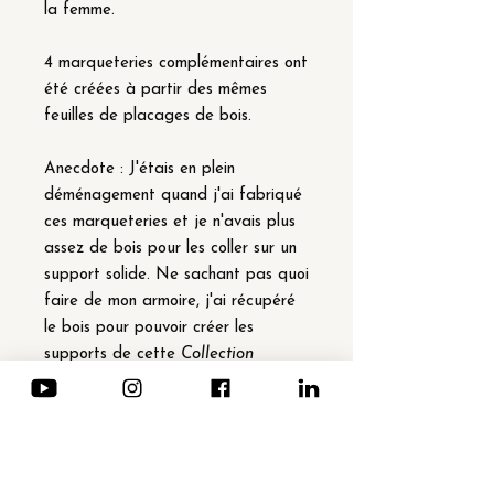
la femme.
4 marqueteries complémentaires ont
été créées à partir des mêmes
feuilles de placages de bois.
Anecdote : J'étais en plein
déménagement quand j'ai fabriqué
ces marqueteries et je n'avais plus
assez de bois pour les coller sur un
support solide. Ne sachant pas quoi
faire de mon armoire, j'ai récupéré
le bois pour pouvoir créer les
supports de cette
Collection
MacNair
de 16 marqueteries (4
complémentaires pour 4 tableaux
différents).
Détails techniques :