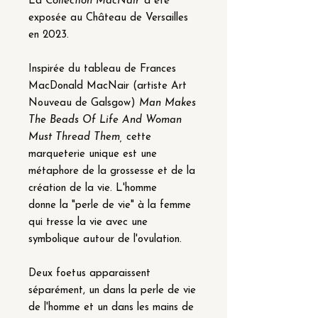
La
Collection MacNair
a été
exposée au Château de Versailles
en 2023.
Inspirée du tableau de Frances
MacDonald MacNair (artiste Art
Nouveau de Galsgow)
Man Makes
The Beads Of Life And Woman
Must Thread Them,
cette
marqueterie unique est une
métaphore de la grossesse et de la
création de la vie. L'homme
donne la "perle de vie" à la femme
qui tresse la vie avec une
symbolique autour de l'ovulation.
Deux foetus apparaissent
séparément, un dans la perle de vie
de l'homme et un dans les mains de