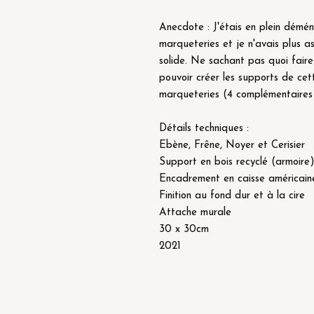
Anecdote : J'étais en plein démé
marqueteries et je n'avais plus as
solide. Ne sachant pas quoi faire
pouvoir créer les supports de ce
marqueteries (4 complémentaires 
Détails techniques :
Ebène, Frêne, Noyer et Cerisier
Support en bois recyclé (armoire
Encadrement en caisse américaine
Finition au fond dur et à la cire
Attache murale
30 x 30cm
2021