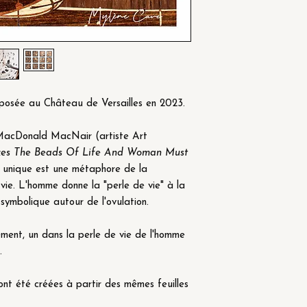
posée au Château de Versailles en 2023.
 MacDonald MacNair (artiste Art
s The Beads Of Life And Woman Must
 unique est une métaphore de la
 vie. L'homme donne la "perle de vie" à la
symbolique autour de l'ovulation.
ment, un dans la perle de vie de l'homme
.
nt été créées à partir des mêmes feuilles