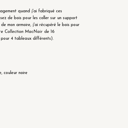
nagement quand j'ai fabriqué ces
sez de bois pour les coller sur un support
 de mon armoire, j'ai récupéré le bois pour
tte
Collection MacNair
de 16
pour 4 tableaux différents).
)
, couleur noire